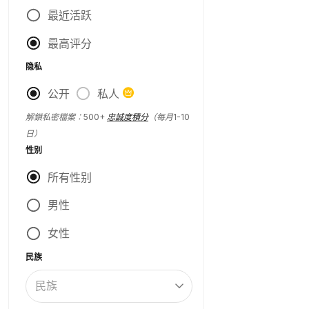
最近活跃
最高评分
隐私
公开
私人
解鎖私密檔案：500+
忠誠度積分
（每月1-10
日）
性别
所有性别
男性
女性
民族