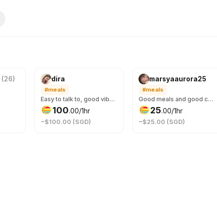
p
(
26
)
dira
marsyaaurora25
#meals
#meals
Easy to talk to, good vibes, and can match your energy — whether you want a relaxed hangout, someone to listen, or just enjoy a nice time together 🥂 Let’s make your day a little less boring and a lot more enjoyable 💋
Good meals and good companionship are the best👌🏻☺️
100
25
.
00
/1hr
.
00
/1hr
~$100.00 (SGD)
~$25.00 (SGD)