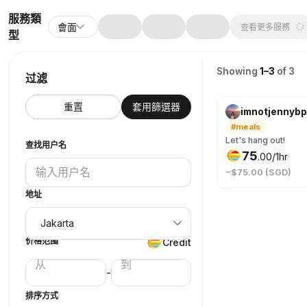
服務類
會面
查看更多服務
型
Showing
1–3
of 3
过滤
重置
套用篩選器
imnotjennyb
#meals
Let's hang out!
查找用户名
75
.
00
/1hr
~$75.00 (SGD)
地址
价格范围
Credit
-
排序方式