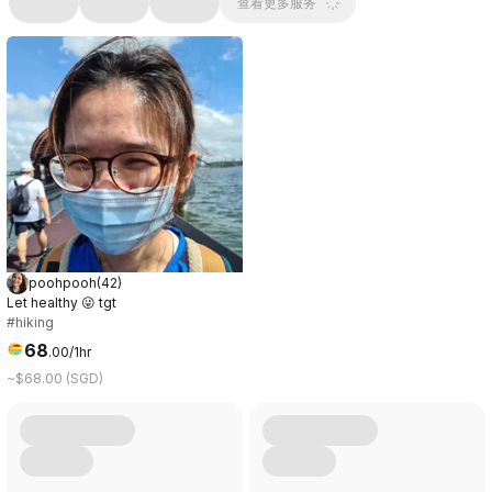
查看更多服务
poohpooh
(
42
)
Let healthy 😜 tgt
#hiking
68
.
00
/1hr
~$68.00 (SGD)