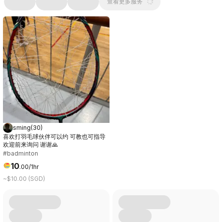
查看更多服务
sming
(
30
)
喜欢打羽毛球伙伴可以约 可教也可指导
欢迎前来询问 谢谢🙏
#badminton
10
.
00
/1hr
~$10.00 (SGD)