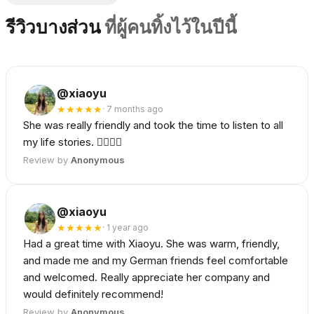
รีวิวบางส่วน
ที่ผู้คนทิ้งไว้ในปีนี้
@xiaoyu
★
★
★
★
★
·
7 months ago
She was really friendly and took the time to listen to all
my life stories. 👍🏻👍🏻
Review by
Anonymous
@xiaoyu
★
★
★
★
★
·
1 year ago
Had a great time with Xiaoyu. She was warm, friendly,
and made me and my German friends feel comfortable
and welcomed. Really appreciate her company and
would definitely recommend!
Review by
Anonymous