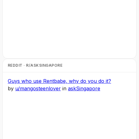
REDDIT · R/ASKSINGAPORE
Guys who use Rentbabe, why do you do it?
by
u/mangosteenlover
in
askSingapore