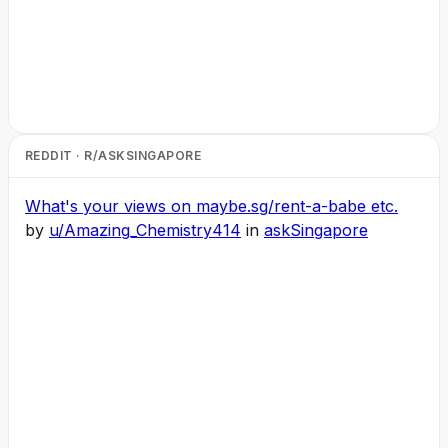
REDDIT · R/ASKSINGAPORE
What's your views on maybe.sg/rent-a-babe etc.
by
u/Amazing_Chemistry414
in
askSingapore