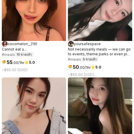
cocomelon__
(
19
)
yoursafespace
Cannot eat u...
Not necessarily meals — we can go
to events, theme parks or even play
#meals
10
ขายแล้ว
games/sports together.
#meals
5
ขายแล้ว
55
5.0
.
00
/1hr
50
5.0
.
00
/1hr
~$55.00 (SGD)
~$50.00 (SGD)