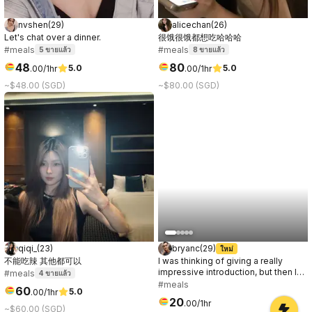
nvshen
(
29
)
alicechan
(
26
)
Let's chat over a dinner.
很饿很饿都想吃哈哈哈
#meals
#meals
5
ขายแล้ว
8
ขายแล้ว
48
80
5.0
5.0
.
00
/1hr
.
00
/1hr
~$48.00 (SGD)
~$80.00 (SGD)
qiqi_
(
23
)
bryanc
(
29
)
ใหม่
不能吃辣 其他都可以
I was thinking of giving a really
impressive introduction, but then I
#meals
4
ขายแล้ว
remembered you'll get to know me
#meals
60
5.0
.
00
/1hr
anyway. So let's just say hi first, and
20
.
00
/1hr
you can decide later if I'm
~$60.00 (SGD)