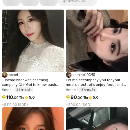
ดูบริการเพิ่มเติม
rachel_
jasmine19
(
25
)
Lunch/dinner with charming
Let me accompany you for your
company 😉✨ Get to know each
meal dates! Let’s enjoy food, and
other, have great conversation,
have nice conversations together🥰
#meals
#meals
22
ขายแล้ว
15
ขายแล้ว
share laughs & enjoy good food. I’ll
I’d love to hear more about you!🤍✨
110
90
5.0
5.0
.
00
/1hr
.
00
/1hr
dress to suit the venue!｜午餐/晚餐的
理想陪伴～ 互相认识、轻松聊天、欢
~$110.00 (SGD)
~$90.00 (SGD)
笑，共享美食。我会根据地点精心打
扮！🫶🏻