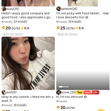
suzy
(
25
)
iamkim
(
26
)
Hello! I enjoy good company and
I’m not picky with food heheh… 🥘🍰
good food. I also appreciate a good
I love desserts too! 😆
conversation, it can be about
#meals
#meals
27
ขายแล้ว
21
ขายแล้ว
anything. I prefer to get to know the
20
25
5.0
5.0
.
00
/1hr
.
00
/1hr
other party while on the date, so if
you're curious about me, let's meet!
~$20.00 (SGD)
~$25.00 (SGD)
:)
eni
(
20
)
snow_
(
25
)
ใหม่
จองแล้ว 3×
okay w any cuisine :) feed me wtv u
hi, I'm too introvert 😅
want :D
#meals
#meals
19
ขายแล้ว
30
.
00
/1hr