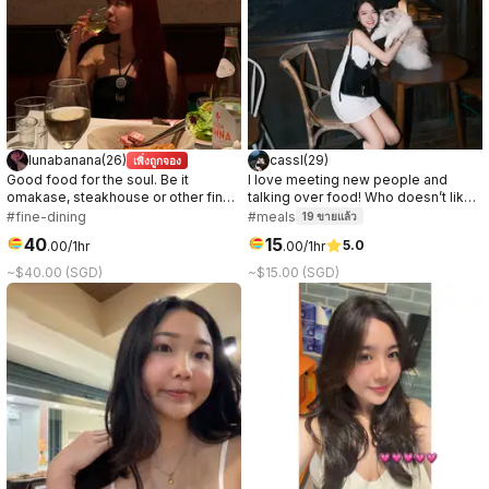
lunabanana
(
26
)
cassl
(
29
)
เพิ่งถูกจอง
Good food for the soul. Be it
I love meeting new people and
omakase, steakhouse or other fine
talking over food! Who doesn’t like
dinings. I’m always down to try new
a good connection over great food
#fine-dining
#meals
19
ขายแล้ว
foods!
☺️
40
15
5.0
.
00
/1hr
.
00
/1hr
~$40.00 (SGD)
~$15.00 (SGD)