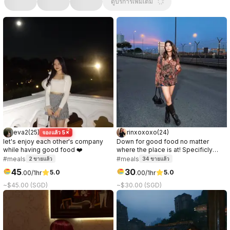
ดูบริการเพิ่มเติม
eva2
(
25
)
rinxoxoxo
(
24
)
จองแล้ว 5×
let's enjoy each other's company
Down for good food no matter
while having good food ❤️
where the place is at! Specificly
love anything chocolate or ice
#meals
#meals
2
ขายแล้ว
34
ขายแล้ว
cream.
45
30
5.0
5.0
.
00
/1hr
.
00
/1hr
~$45.00 (SGD)
~$30.00 (SGD)