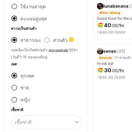
เพิ่งถูกจอง
ใช้งานล่าสุด
lunabanana
(
#fine-dining
คะแนนสูงสุด
40
.
00
/1hr
ความเป็นส่วนตัว
~$40.00 (SGD)
สาธารณะ
ส่วนตัว
ปลดล็อกโปรไฟล์ส่วนตัว:
คะแนนสะสม
500+
senen
(
25
)
(วันที่ 1-10 ของทุกเดือน)
#meals
17
ขายแล้ว
Hi eat eat
เพศ
30
.
00
/1hr
ทุกเพศ
~$30.00 (SGD)
ชาย
หญิง
เชื้อชาติ