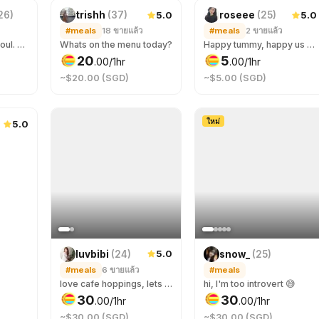
5.0
5.0
26
)
trishh
(
37
)
roseee
(
25
)
#meals
18
ขายแล้ว
#meals
2
ขายแล้ว
Good food for the soul. Be it omakase, steakhouse or other fine dinings. I’m always down to try new foods!
Whats on the menu today?
Happy tummy, happy us 😋
20
5
.
00
/1hr
.
00
/1hr
~$20.00 (SGD)
~$5.00 (SGD)
ใหม่
5.0
5.0
luvbibi
(
24
)
snow_
(
25
)
#meals
6
ขายแล้ว
#meals
love cafe hoppings, lets chat over a meal !
hi, I'm too introvert 😅
30
30
.
00
/1hr
.
00
/1hr
~$30.00 (SGD)
~$30.00 (SGD)