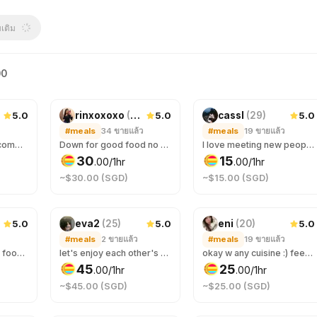
มเติม
00
5.0
5.0
5.0
rinxoxoxo
(
24
)
cassl
(
29
)
#meals
34
ขายแล้ว
#meals
19
ขายแล้ว
Hello! I enjoy good company and good food. I also appreciate a good conversation, it can be about anything. I prefer to get to know the other party while on the date, so if you're curious about me, let's meet! :)
Down for good food no matter where the place is at! Specificly love anything chocolate or ice cream.
I love meeting new people and talking over food! Who doesn’t like a good connection over great food☺️
30
15
.
00
/1hr
.
00
/1hr
~$30.00 (SGD)
~$15.00 (SGD)
จองแล้ว 5×
5.0
5.0
5.0
eva2
(
25
)
eni
(
20
)
#meals
2
ขายแล้ว
#meals
19
ขายแล้ว
hi!! let’s unwind over food! 😊 quite shy at the start but i can warm up to people quickly after some easy and chill chats ✨
let's enjoy each other's company while having good food ❤️
okay w any cuisine :) feed me wtv u want :D
45
25
.
00
/1hr
.
00
/1hr
~$45.00 (SGD)
~$25.00 (SGD)