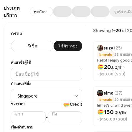
ประเภท
พบกัน
ดูบริการเพิ่
บริการ
Showing
1–20
of 2
กรอง
รีเซ็ต
ใช้ตัวกรอง
เพิ่งถูกจอง
suzy
(
25
)
#meals
28
ขายแล้ว
ค้นหาชื่อผู้ใช้
20
.
00
/1hr
~$20.00 (SGD)
ตำแหน่งที่ตั้ง
elmo
(
27
)
#meals
20
ขายแล้ว
ช่วงราคา
Credit
150
.
00
/1hr
-
~$150.00 (SGD)
เรียงลำดับตาม