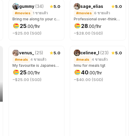
5.0
5.0
gummy
(
34
)
sage_elias
#movies
1
ขายแล้ว
#movies
6
ขายแล้ว
Bring me along to your choice of movie 🍿
Professional over-thinker during thrillers, professional dreamer during rom-coms.
25
28
.
00
/1hr
.
00
/1hr
~$25.00 (SGD)
~$28.00 (SGD)
5.0
5.0
venus_
(
25
)
celinee_l
(
23
)
#meals
4
ขายแล้ว
#meals
4
ขายแล้ว
My favourite is Japanese cuisine but I’m game to accompany you to your favourite! ;) If you need a +1 for events/gathering can jio me too! 我喜欢吃日餐，但只要有你的陪伴，你想吃的都可以。若你需要伴侣与你一起参加各种聚会也能约上我哟！
hmu for meals tgt
25
40
.
00
/1hr
.
00
/1hr
~$25.00 (SGD)
~$40.00 (SGD)