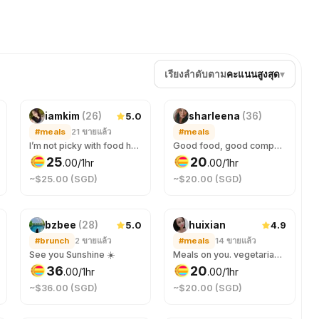
เรียงลำดับตาม
คะแนนสูงสุด
▾
ใหม่
เพิ่งถูกจอง
5.0
iamkim
(
26
)
sharleena
(
36
)
#meals
21
ขายแล้ว
#meals
I’m not picky with food heheh… 🥘🍰 I love desserts too! 😆
Good food, good company ☺️
25
20
.
00
/1hr
.
00
/1hr
~$25.00 (SGD)
~$20.00 (SGD)
5.0
4.9
bzbee
(
28
)
huixian
#brunch
2
ขายแล้ว
#meals
14
ขายแล้ว
See you Sunshine ☀️
Meals on you. vegetarian. No meat, no spicy, no onion, no garlic. "Anomakase.sg" is fine dining option.
36
20
.
00
/1hr
.
00
/1hr
~$36.00 (SGD)
~$20.00 (SGD)