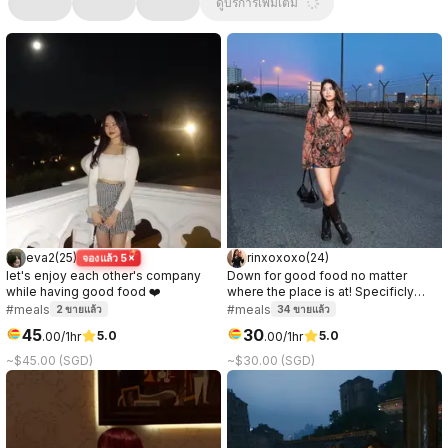
ดูบริการเพิ่มเติม
eva2
(
25
)
rinxoxoxo
(
24
)
จองแล้ว 5×
let's enjoy each other's company
Down for good food no matter
while having good food ❤️
where the place is at! Specificly
love anything chocolate or ice
#meals
#meals
2
ขายแล้ว
34
ขายแล้ว
cream.
45
30
5.0
5.0
.
00
/1hr
.
00
/1hr
~$45.00 (SGD)
~$30.00 (SGD)