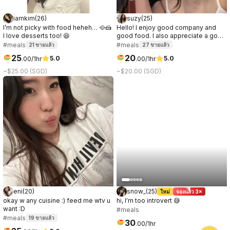
iamkim
(
26
)
suzy
(
25
)
I’m not picky with food heheh… 🥘🍰
Hello! I enjoy good company and
I love desserts too! 😆
good food. I also appreciate a good
conversation, it can be about
#meals
#meals
21
ขายแล้ว
27
ขายแล้ว
anything. I prefer to get to know the
25
20
5.0
5.0
.
00
/1hr
.
00
/1hr
other party while on the date, so if
you're curious about me, let's meet!
~$25.00 (SGD)
~$20.00 (SGD)
:)
eni
(
20
)
snow_
(
25
)
ใหม่
จองแล้ว 3×
okay w any cuisine :) feed me wtv u
hi, I'm too introvert 😅
want :D
#meals
#meals
19
ขายแล้ว
30
.
00
/1hr