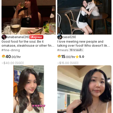
lunabanana
(
26
)
cassl
(
29
)
เพิ่งถูกจอง
Good food for the soul. Be it
I love meeting new people and
omakase, steakhouse or other fine
talking over food! Who doesn’t like
dinings. I’m always down to try new
a good connection over great food
#fine-dining
#meals
19
ขายแล้ว
foods!
☺️
40
15
5.0
.
00
/1hr
.
00
/1hr
~$40.00 (SGD)
~$15.00 (SGD)