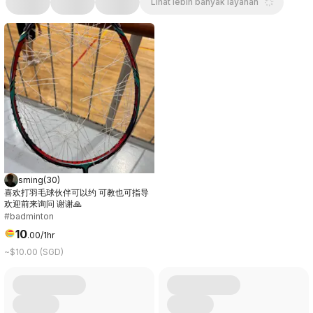
Lihat lebih banyak layanan
sming
(
30
)
喜欢打羽毛球伙伴可以约 可教也可指导
欢迎前来询问 谢谢🙏
#badminton
10
.
00
/1hr
~$10.00 (SGD)