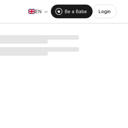
EN
Be a Babe
Login